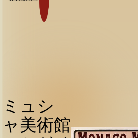
ミュシ
ャ美術館