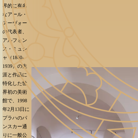
界的に有名
なアール・
ヌーヴォー
の代表者、
アルフォン
ス・ミュシ
ャ（1860-
1939）の生
涯と作品に
特化した世
界初の美術
館で、1998
年2月13日に
プラハのパ
ンスカー通
りに一般公