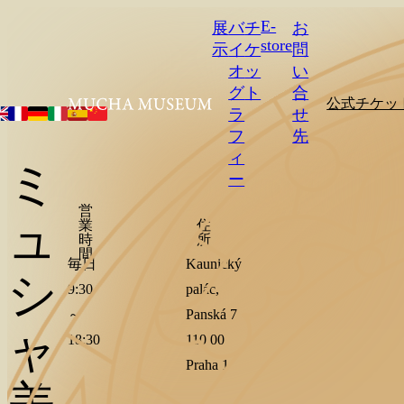
E-
展
バ
チ
お
store
示
イ
ケ
問
オ
ッ
い
グ
ト
合
公式チケッ
ラ
せ
フ
先
ィ
ミ
ー
営
ュ
業
住
時
所
間
毎日
Kaunický
シ
9:30
palác,
～
Panská 7
ャ
18:30
110 00
Praha 1