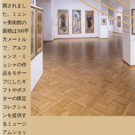
開されまし
た。ミュシ
ャ美術館の
面積は500平
方メートル
で、アルフ
ォンス・ミ
ュシャの作
品をモチー
フにしたギ
フトやポス
ターの限定
コレクショ
ンを提供す
るミュージ
アムショッ