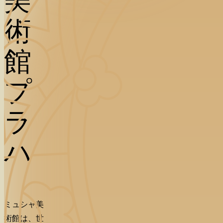
美
術
館
プ
ラ
ハ
ミュシャ美
術館は、世